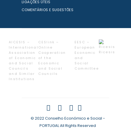
LIGAÇÕES ÚTEIS
COMENTÁRIOS E SUGESTÕES
AICESIS –
CESlink –
EESC –
International
Online
European
Ricesis
Association
Cooperation
Economic
of Economic
of the
and
and Social
Economic
Social
Councils
and Social
Committee
and Similar
Councils
Institutions
© 2022 Conselho Económico e Social -
PORTUGAL All Rights Reserved