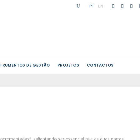
PT
|
EN
STRUMENTOS DE GESTÃO
PROJETOS
CONTACTOS
ncrementadas”, salientando ser essencial que as duas partes