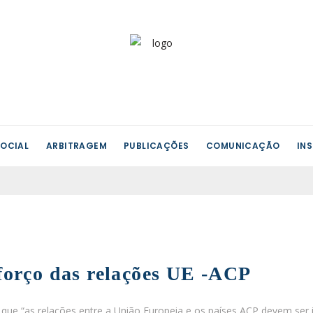
OCIAL
ARBITRAGEM
PUBLICAÇÕES
COMUNICAÇÃO
IN
forço das relações UE -ACP
que “as relações entre a União Europeia e os países ACP devem ser i