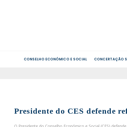
CONSELHO ECONÓMICO E SOCIAL
CONCERTAÇÃO S
Presidente do CES defende re
O Presidente do Conselho Económico e Social (CES) defende 