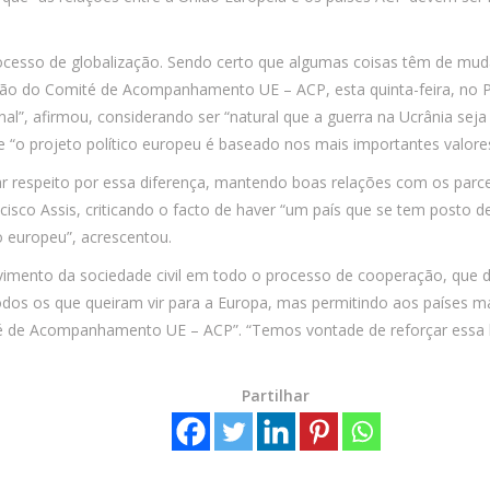
rocesso de globalização. Sendo certo que algumas coisas têm de mu
nião do Comité de Acompanhamento UE – ACP, esta quinta-feira, no P
nal”, afirmou, considerando ser “natural que a guerra na Ucrânia sej
e “o projeto político europeu é baseado nos mais importantes valores
r respeito por essa diferença, mantendo boas relações com os parce
cisco Assis, criticando o facto de haver “um país que se tem posto 
o europeu”, acrescentou.
lvimento da sociedade civil em todo o processo de cooperação, que 
s os que queiram vir para a Europa, mas permitindo aos países man
é de Acompanhamento UE – ACP”. “Temos vontade de reforçar essa li
Partilhar