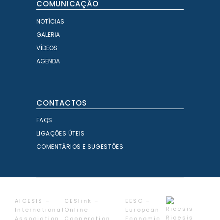
COMUNICAÇÃO
NOTÍCIAS
GALERIA
VÍDEOS
AGENDA
CONTACTOS
FAQS
LIGAÇÕES ÚTEIS
COMENTÁRIOS E SUGESTÕES
AICESIS –
CESlink –
EESC –
International
Online
European
Ricesis
Association
Cooperation
Economic