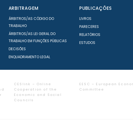
ARBITRAGEM
PUBLICAÇÕES
ÁRBITROS/AS CÓDIGO DO
LIVROS
TRABALHO
PARECERES
ÁRBITROS/AS LEI GERAL DO
RELATÓRIOS
TRABALHO EM FUNÇÕES PÚBLICAS
ESTUDOS
DECISÕES
ENQUADRAMENTO LEGAL
CESlink – Online
EESC – European Econo
nd
Cooperation of the
Committee
r
Economic and Social
Councils