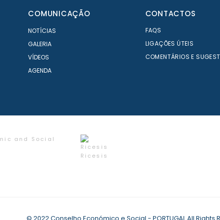
COMUNICAÇÃO
CONTACTOS
FAQS
NOTÍCIAS
LIGAÇÕES ÚTEIS
GALERIA
COMENTÁRIOS E SUGES
VÍDEOS
AGENDA
mic and Social
Ricesis
© 2022 Conselho Económico e Social - PORTUGAL All Rights