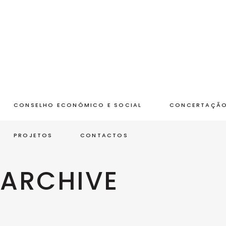
CONSELHO ECONÓMICO E SOCIAL
CONCERTAÇÃO
Agricu
PROJETOS
CONTACTOS
Famili
e
do
ARCHIVE
Mund
Rural
›
Suplen