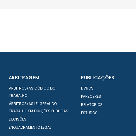
d
wev
ARBITRAGEM
PUBLICAÇÕES
ÁRBITROS/AS CÓDIGO DO
LIVROS
TRABALHO
PARECERES
ÁRBITROS/AS LEI GERAL DO
RELATÓRIOS
TRABALHO EM FUNÇÕES PÚBLICAS
ESTUDOS
DECISÕES
ENQUADRAMENTO LEGAL