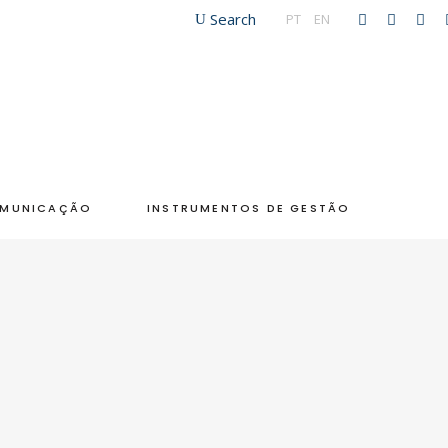
Search
PT
|
EN
MUNICAÇÃO
INSTRUMENTOS DE GESTÃO
icultura
iliar
ndo
al
tivos/as