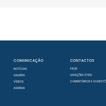
olved
COMUNICAÇÃO
CONTACTOS
FAQS
NOTÍCIAS
LIGAÇÕES ÚTEIS
GALERIA
COMENTÁRIOS E SUGEST
VÍDEOS
AGENDA