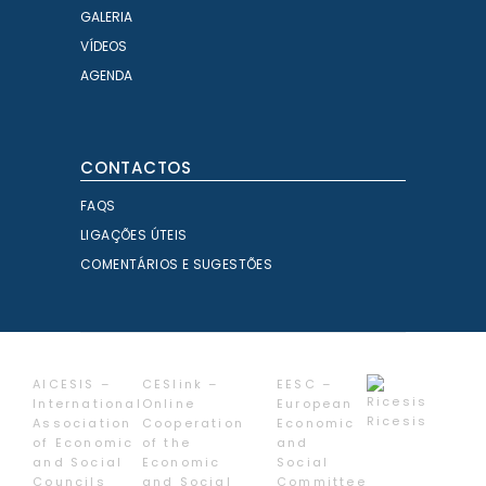
GALERIA
VÍDEOS
AGENDA
CONTACTOS
FAQS
LIGAÇÕES ÚTEIS
COMENTÁRIOS E SUGESTÕES
AICESIS –
CESlink –
EESC –
International
Online
European
Ricesis
Association
Cooperation
Economic
of Economic
of the
and
and Social
Economic
Social
Councils
and Social
Committee