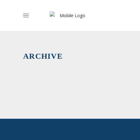
Autarquia
Locais
-
ARCHIVE
Alentejo
›
Efetivos/a