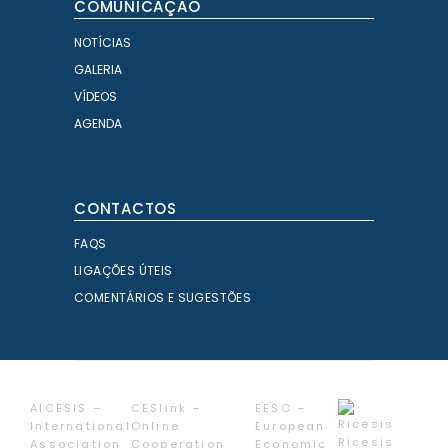
COMUNICAÇÃO
NOTÍCIAS
GALERIA
VÍDEOS
AGENDA
CONTACTOS
FAQS
LIGAÇÕES ÚTEIS
COMENTÁRIOS E SUGESTÕES
AICESIS –
CESlink –
EESC –
International
Online
European
Ricesis
Association
Cooperation
Economic