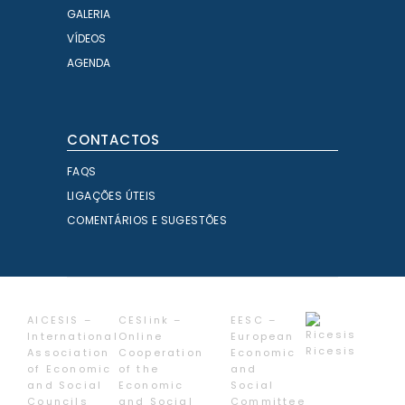
GALERIA
VÍDEOS
AGENDA
CONTACTOS
FAQS
LIGAÇÕES ÚTEIS
COMENTÁRIOS E SUGESTÕES
AICESIS –
CESlink –
EESC –
International
Online
European
Ricesis
Association
Cooperation
Economic
of Economic
of the
and
and Social
Economic
Social
Councils
and Social
Committee