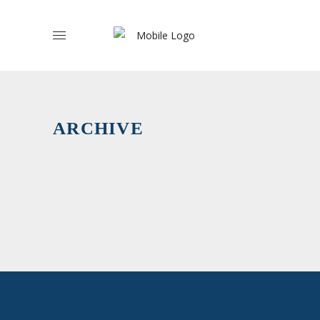
Profissões
ARCHIVE
Liberais
›
Efetivos/a