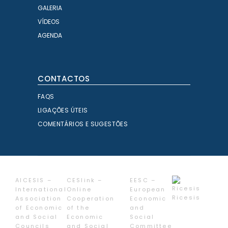
GALERIA
VÍDEOS
AGENDA
CONTACTOS
FAQS
LIGAÇÕES ÚTEIS
COMENTÁRIOS E SUGESTÕES
AICESIS –
CESlink –
EESC –
International
Online
European
Ricesis
Association
Cooperation
Economic
of Economic
of the
and
and Social
Economic
Social
Councils
and Social
Committee