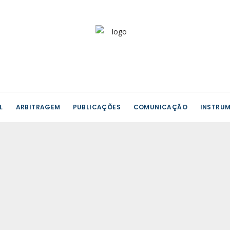
L
ARBITRAGEM
PUBLICAÇÕES
COMUNICAÇÃO
INSTRUM
es
omas
ra
os/as