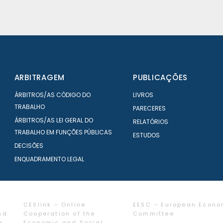
ARBITRAGEM
PUBLICAÇÕES
ÁRBITROS/AS CÓDIGO DO
LIVROS
TRABALHO
PARECERES
ÁRBITROS/AS LEI GERAL DO
RELATÓRIOS
TRABALHO EM FUNÇÕES PÚBLICAS
ESTUDOS
DECISÕES
ENQUADRAMENTO LEGAL
CESlink – Online
EESC – European Econo
nd
Cooperation of the
Committee
r
Economic and Social