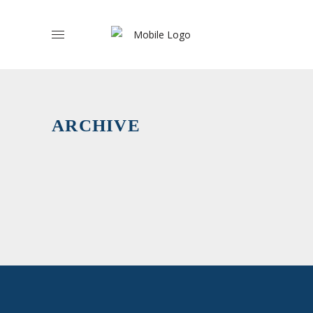
Setor
ARCHIVE
Cooperati
›
Efetivos/a