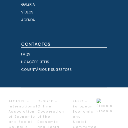
GALERIA
VÍDEOS
AGENDA
CONTACTOS
FAQS
LIGAÇÕES ÚTEIS
COMENTÁRIOS E SUGESTÕES
AICESIS –
CESlink –
EESC –
International
Online
European
Ricesis
Association
Cooperation
Economic
of Economic
of the
and
and Social
Economic
Social
Councils
and Social
Committee