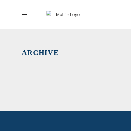
Agricultur
Familiar
e
do
Mundo
ARCHIVE
Rural
›
Suplentes