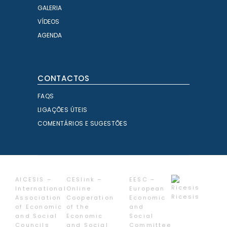
GALERIA
VÍDEOS
AGENDA
CONTACTOS
FAQS
LIGAÇÕES ÚTEIS
COMENTÁRIOS E SUGESTÕES
AICESIS –
CESlink –
EESC –
International
Online
European
Ricesis
Association
Cooperation
Economic
of Economic
of the
and
and Social
Economic
Social
Councils
and Social
Committee