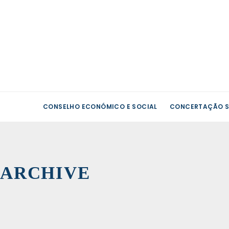
CONSELHO ECONÓMICO E SOCIAL
CONCERTAÇÃO S
Associ
de
Famíli
›
ARCHIVE
Suplen