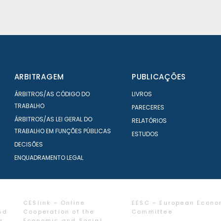
ARBITRAGEM
PUBLICAÇÕES
ÁRBITROS/AS CÓDIGO DO
LIVROS
TRABALHO
PARECERES
ÁRBITROS/AS LEI GERAL DO
RELATÓRIOS
TRABALHO EM FUNÇÕES PÚBLICAS
ESTUDOS
DECISÕES
ENQUADRAMENTO LEGAL
CESlink – Online
EESC – European Econo
nd
Cooperation of the
Committee
r
Economic and Social