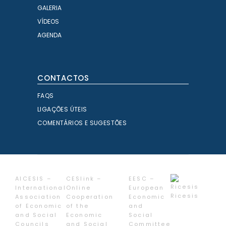
GALERIA
VÍDEOS
AGENDA
CONTACTOS
FAQS
LIGAÇÕES ÚTEIS
COMENTÁRIOS E SUGESTÕES
AICESIS –
CESlink –
EESC –
International
Online
European
Ricesis
Association
Cooperation
Economic
of Economic
of the
and
and Social
Economic
Social
Councils
and Social
Committee