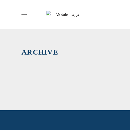
Associaçõ
de
ARCHIVE
Família
›
Suplentes