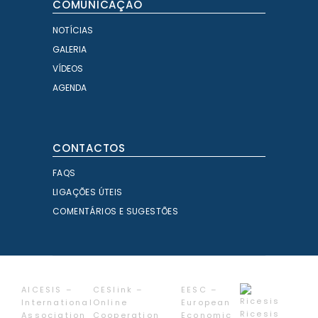
COMUNICAÇÃO
NOTÍCIAS
GALERIA
VÍDEOS
AGENDA
CONTACTOS
FAQS
LIGAÇÕES ÚTEIS
COMENTÁRIOS E SUGESTÕES
AICESIS –
CESlink –
EESC –
International
Online
European
Ricesis
Association
Cooperation
Economic