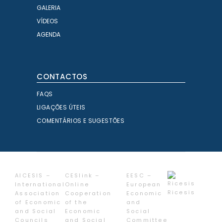
GALERIA
VÍDEOS
AGENDA
CONTACTOS
FAQS
LIGAÇÕES ÚTEIS
COMENTÁRIOS E SUGESTÕES
AICESIS –
CESlink –
EESC –
International
Online
European
Ricesis
Association
Cooperation
Economic
of Economic
of the
and
and Social
Economic
Social
Councils
and Social
Committee