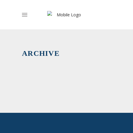
Organizaç
Represent
de
ARCHIVE
Imigrante
›
Suplentes