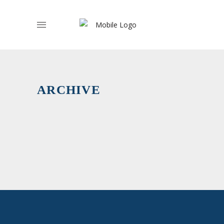
Regiões
Autónoma
-
ARCHIVE
Madeira
›
Suplentes