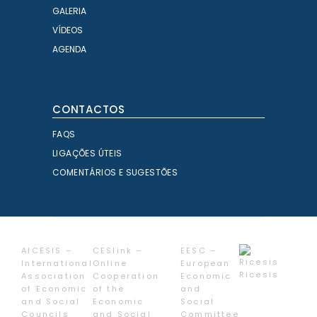
GALERIA
VÍDEOS
AGENDA
CONTACTOS
FAQS
LIGAÇÕES ÚTEIS
COMENTÁRIOS E SUGESTÕES
AICESIS –
CESlink –
EESC –
International
Online
European
Ricesis
Association
Cooperation
Economic
of Economic
of the
and
and Social
Economic
Social
Councils
and Social
Committee