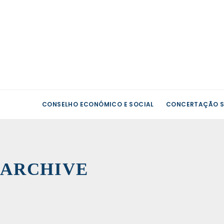
CONSELHO ECONÓMICO E SOCIAL
CONCERTAÇÃO S
Setor
Empres
do
Estad
›
ARCHIVE
Suplen