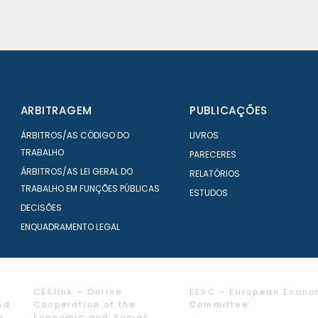
ARBITRAGEM
PUBLICAÇÕES
ÁRBITROS/AS CÓDIGO DO
LIVROS
TRABALHO
PARECERES
ÁRBITROS/AS LEI GERAL DO
RELATÓRIOS
TRABALHO EM FUNÇÕES PÚBLICAS
ESTUDOS
DECISÕES
ENQUADRAMENTO LEGAL
CESlink – Online
EESC – European Econo
nd
Cooperation of the
Committee
r
Economic and Social