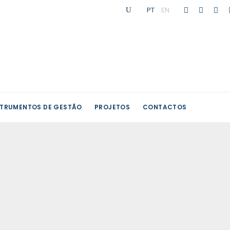
PT
|
EN
STRUMENTOS DE GESTÃO
PROJETOS
CONTACTOS
versidades
tivos/as