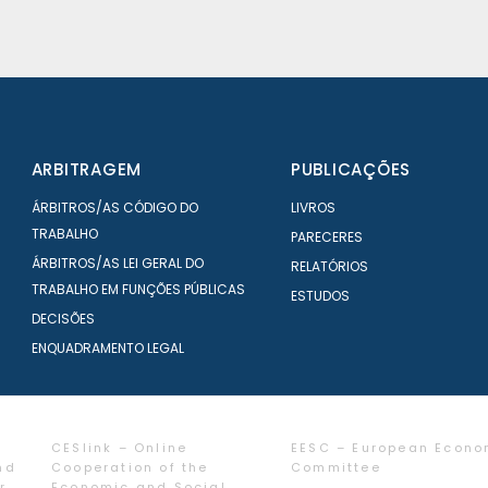
ARBITRAGEM
PUBLICAÇÕES
ÁRBITROS/AS CÓDIGO DO
LIVROS
TRABALHO
PARECERES
ÁRBITROS/AS LEI GERAL DO
RELATÓRIOS
TRABALHO EM FUNÇÕES PÚBLICAS
ESTUDOS
DECISÕES
ENQUADRAMENTO LEGAL
CESlink – Online
EESC – European Econo
nd
Cooperation of the
Committee
r
Economic and Social