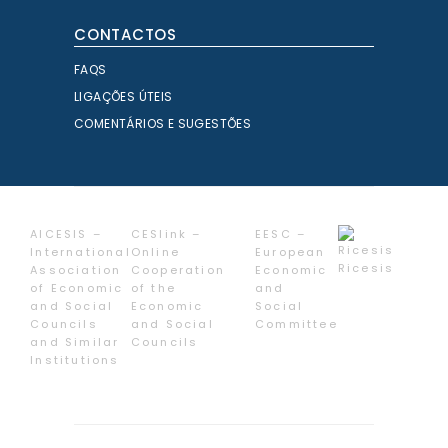
CONTACTOS
FAQS
LIGAÇÕES ÚTEIS
COMENTÁRIOS E SUGESTÕES
AICESIS –
CESlink –
EESC –
International
Online
European
Ricesis
Association
Cooperation
Economic
of Economic
of the
and
and Social
Economic
Social
Councils
and Social
Committee
and Similar
Councils
Institutions