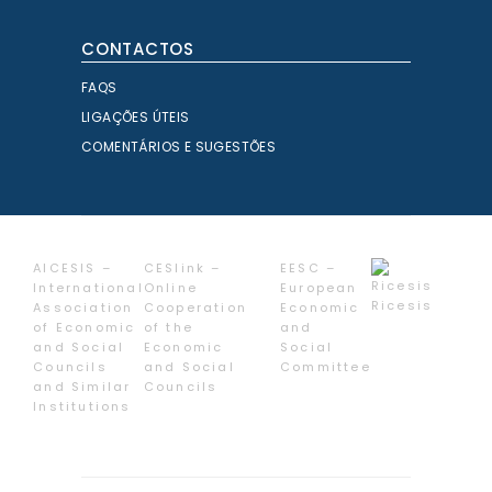
CONTACTOS
FAQS
LIGAÇÕES ÚTEIS
COMENTÁRIOS E SUGESTÕES
AICESIS –
CESlink –
EESC –
International
Online
European
Ricesis
Association
Cooperation
Economic
of Economic
of the
and
and Social
Economic
Social
Councils
and Social
Committee
and Similar
Councils
Institutions