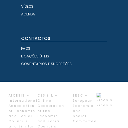
VÍDEOS
AGENDA
CONTACTOS
FAQS
LIGAÇÕES ÚTEIS
COMENTÁRIOS E SUGESTÕES
AICESIS –
CESlink –
EESC –
International
Online
European
Ricesis
Association
Cooperation
Economic
of Economic
of the
and
and Social
Economic
Social
Councils
and Social
Committee
and Similar
Councils