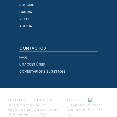
NOTÍCIAS
GALERIA
VÍDEOS
AGENDA
CONTACTOS
FAQS
LIGAÇÕES ÚTEIS
COMENTÁRIOS E SUGESTÕES
AICESIS –
CESlink –
EESC –
International
Online
European
Ricesis
Association
Cooperation
Economic
of Economic
of the
and