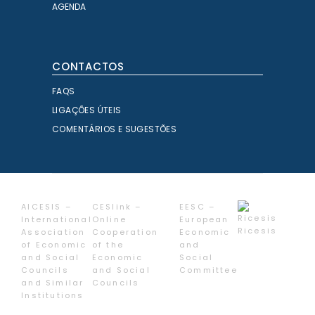
AGENDA
CONTACTOS
FAQS
LIGAÇÕES ÚTEIS
COMENTÁRIOS E SUGESTÕES
AICESIS –
CESlink –
EESC –
International
Online
European
Ricesis
Association
Cooperation
Economic
of Economic
of the
and
and Social
Economic
Social
Councils
and Social
Committee
and Similar
Councils
Institutions