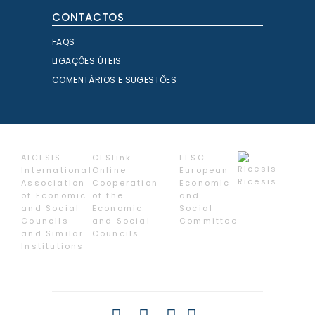
CONTACTOS
FAQS
LIGAÇÕES ÚTEIS
COMENTÁRIOS E SUGESTÕES
AICESIS –
CESlink –
EESC –
International
Online
European
Ricesis
Association
Cooperation
Economic
of Economic
of the
and
and Social
Economic
Social
Councils
and Social
Committee
and Similar
Councils
Institutions