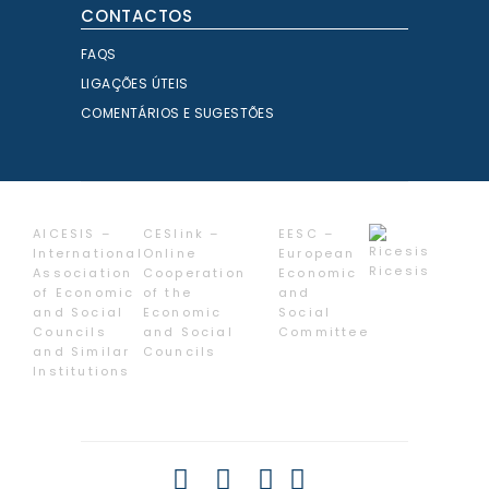
CONTACTOS
FAQS
LIGAÇÕES ÚTEIS
COMENTÁRIOS E SUGESTÕES
AICESIS –
CESlink –
EESC –
International
Online
European
Ricesis
Association
Cooperation
Economic
of Economic
of the
and
and Social
Economic
Social
Councils
and Social
Committee
and Similar
Councils
Institutions