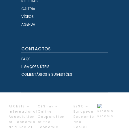
NOTÍCIAS
GALERIA
VÍDEOS
AGENDA
CONTACTOS
FAQS
LIGAÇÕES ÚTEIS
COMENTÁRIOS E SUGESTÕES
AICESIS –
CESlink –
EESC –
International
Online
European
Ricesis
Association
Cooperation
Economic
of Economic
of the
and
and Social
Economic
Social