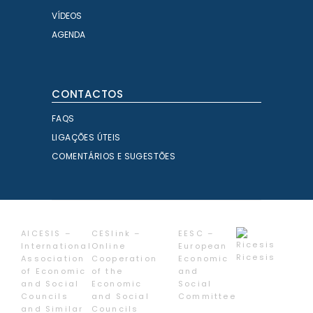
VÍDEOS
AGENDA
CONTACTOS
FAQS
LIGAÇÕES ÚTEIS
COMENTÁRIOS E SUGESTÕES
AICESIS –
CESlink –
EESC –
International
Online
European
Ricesis
Association
Cooperation
Economic
of Economic
of the
and
and Social
Economic
Social
Councils
and Social
Committee
and Similar
Councils