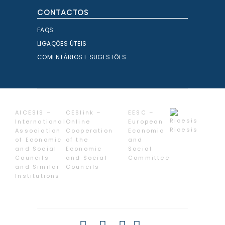
CONTACTOS
FAQS
LIGAÇÕES ÚTEIS
COMENTÁRIOS E SUGESTÕES
AICESIS –
CESlink –
EESC –
International
Online
European
Ricesis
Association
Cooperation
Economic
of Economic
of the
and
and Social
Economic
Social
Councils
and Social
Committee
and Similar
Councils
Institutions