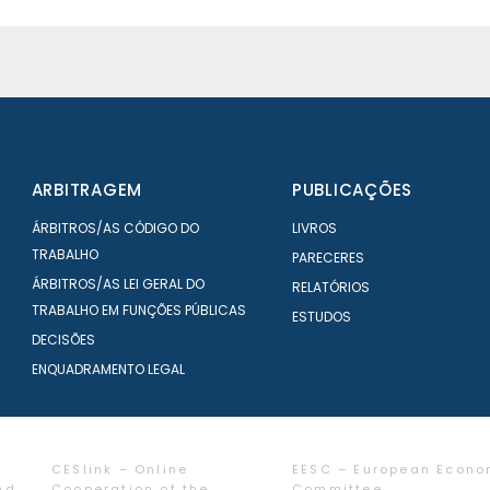
ARBITRAGEM
PUBLICAÇÕES
ÁRBITROS/AS CÓDIGO DO
LIVROS
TRABALHO
PARECERES
ÁRBITROS/AS LEI GERAL DO
RELATÓRIOS
TRABALHO EM FUNÇÕES PÚBLICAS
ESTUDOS
DECISÕES
ENQUADRAMENTO LEGAL
CESlink – Online
EESC – European Econo
nd
Cooperation of the
Committee