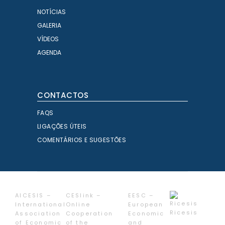
NOTÍCIAS
GALERIA
VÍDEOS
AGENDA
CONTACTOS
FAQS
LIGAÇÕES ÚTEIS
COMENTÁRIOS E SUGESTÕES
AICESIS –
CESlink –
EESC –
International
Online
European
Ricesis
Association
Cooperation
Economic
of Economic
of the
and