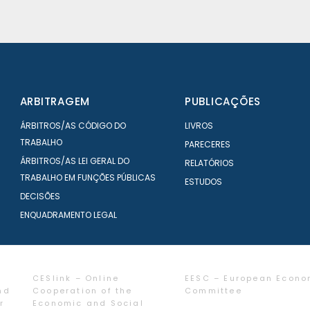
ARBITRAGEM
PUBLICAÇÕES
ÁRBITROS/AS CÓDIGO DO
LIVROS
TRABALHO
PARECERES
ÁRBITROS/AS LEI GERAL DO
RELATÓRIOS
TRABALHO EM FUNÇÕES PÚBLICAS
ESTUDOS
DECISÕES
ENQUADRAMENTO LEGAL
CESlink – Online
EESC – European Econo
nd
Cooperation of the
Committee
r
Economic and Social