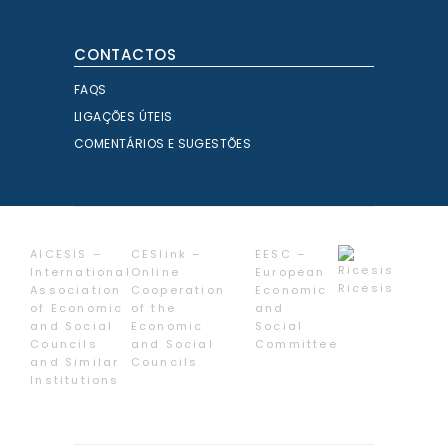
CONTACTOS
FAQS
LIGAÇÕES ÚTEIS
COMENTÁRIOS E SUGESTÕES
AICESIS –
CESlink –
EESC –
International
Online
European
Ricesis
Association
Cooperation
Economic
of Economic
of the
and
and Social
Economic
Social
Councils
and Social
Committee
and Similar
Councils
Institutions