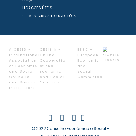
LIGAÇÕES ÚTEIS
COMENTÁRIOS E SUGESTÕES
AICESIS –
CESlink –
EESC –
International
Online
European
Ricesis
Association
Cooperation
Economic
of Economic
of the
and
and Social
Economic
Social
Councils
and Social
Committee
and Similar
Councils
Institutions
© 2022 Conselho Económico e Social -