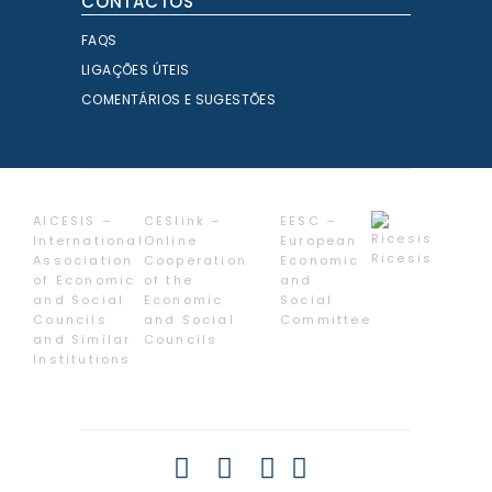
CONTACTOS
FAQS
LIGAÇÕES ÚTEIS
COMENTÁRIOS E SUGESTÕES
AICESIS –
CESlink –
EESC –
International
Online
European
Ricesis
Association
Cooperation
Economic
of Economic
of the
and
and Social
Economic
Social
Councils
and Social
Committee
and Similar
Councils
Institutions