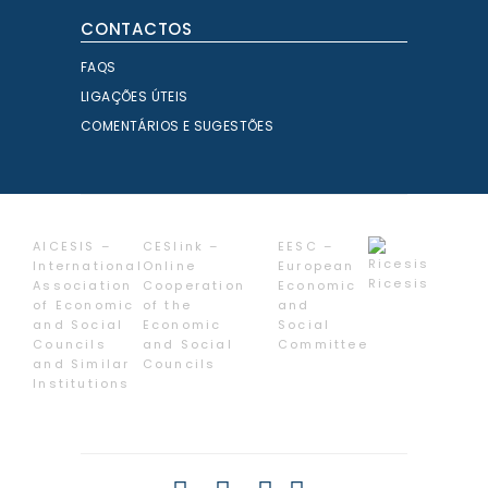
CONTACTOS
FAQS
LIGAÇÕES ÚTEIS
COMENTÁRIOS E SUGESTÕES
AICESIS –
CESlink –
EESC –
International
Online
European
Ricesis
Association
Cooperation
Economic
of Economic
of the
and
and Social
Economic
Social
Councils
and Social
Committee
and Similar
Councils
Institutions