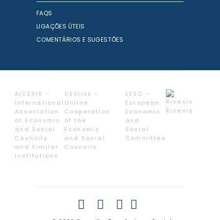
FAQS
LIGAÇÕES ÚTEIS
COMENTÁRIOS E SUGESTÕES
AICESIS –
CESlink –
EESC –
International
Online
European
Ricesis
Association
Cooperation
Economic
of Economic
of the
and
and Social
Economic
Social
Councils
and Social
Committee
and Similar
Councils
Institutions