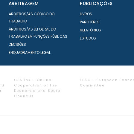
ARBITRAGEM
PUBLICAÇÕES
ÁRBITROS/AS CÓDIGO DO
LIVROS
TRABALHO
PARECERES
ÁRBITROS/AS LEI GERAL DO
RELATÓRIOS
TRABALHO EM FUNÇÕES PÚBLICAS
ESTUDOS
DECISÕES
ENQUADRAMENTO LEGAL
CESlink – Online
EESC – European Econo
nd
Cooperation of the
Committee
r
Economic and Social
Councils