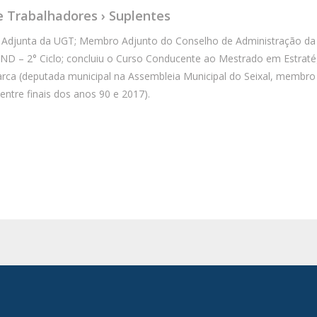
e Trabalhadores › Suplentes
l Adjunta da UGT; Membro Adjunto do Conselho de Administração da O
D – 2° Ciclo; concluiu o Curso Conducente ao Mestrado em Estratég
utarca (deputada municipal na Assembleia Municipal do Seixal, membr
ntre finais dos anos 90 e 2017).