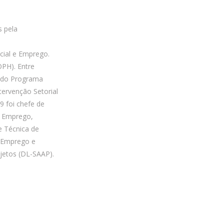
s pela
cial e Emprego.
OPH). Entre
o do Programa
ervenção Setorial
 foi chefe de
o Emprego,
e Técnica de
o Emprego e
jetos (DL-SAAP).