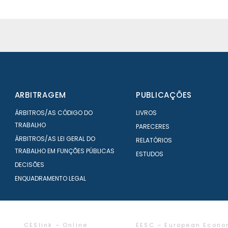
ARBITRAGEM
PUBLICAÇÕES
ÁRBITROS/AS CÓDIGO DO
LIVROS
TRABALHO
PARECERES
ÁRBITROS/AS LEI GERAL DO
RELATÓRIOS
TRABALHO EM FUNÇÕES PÚBLICAS
ESTUDOS
DECISÕES
ENQUADRAMENTO LEGAL
CESlink – Online
EESC – European Econo