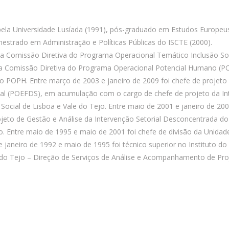
ela Universidade Lusíada (1991), pós-graduado em Estudos Europeu
mestrado em Administração e Políticas Públicas do ISCTE (2000).
te da Comissão Diretiva do Programa Operacional Temático Inclusão So
 da Comissão Diretiva do Programa Operacional Potencial Humano (P
o do POPH. Entre março de 2003 e janeiro de 2009 foi chefe de projet
l (POEFDS), em acumulação com o cargo de chefe de projeto da Int
ial de Lisboa e Vale do Tejo. Entre maio de 2001 e janeiro de 2009
Projeto de Gestão e Análise da Intervenção Setorial Desconcentrada d
. Entre maio de 1995 e maio de 2001 foi chefe de divisão da Unidad
re janeiro de 1992 e maio de 1995 foi técnico superior no Instituto d
 do Tejo – Direção de Serviços de Análise e Acompanhamento de Pro