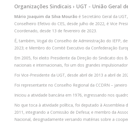
Organizações Sindicais › UGT - União Geral d
Mário Joaquim da Silva Mourão
é Secretário Geral da UGT
Conselheiro Efetivo do CES, desde julho de 2022, é Vice Pre
Coordenado, desde 13 de fevereiro de 2023.
É, também, Vogal do Conselho de Administração do IEFP, de
2023; e Membro do Comité Executivo da Confederação Europ
Em 2005, foi eleito Presidente da Direção do Sindicato dos 
nacionais e internacionais, foi um dos grandes impulsionado
Foi Vice-Presidente da UGT, desde abril de 2013 a abril de 20
Foi representante no Conselho Regional da CCDRN – janeir
Iniciou a atividade bancária em 1976, ingressando nos quadr
No que toca à atividade política, foi deputado à Assembleia d
2011, integrando a Comissão de Defesa; e membro da Associ
Nacional, designadamente versando matérias sobre a coope