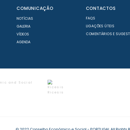
COMUNICAÇÃO
CONTACTOS
FAQS
NOTÍCIAS
LIGAÇÕES ÚTEIS
GALERIA
COMENTÁRIOS E SUGES
VÍDEOS
AGENDA
mic and Social
Ricesis
© 2022 Conselho Económico e Social - PORTUGAL All Rights