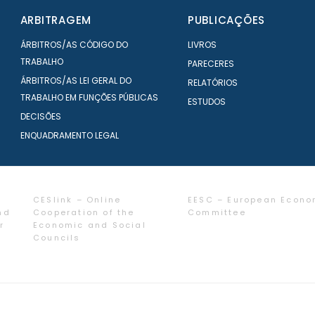
ARBITRAGEM
PUBLICAÇÕES
ÁRBITROS/AS CÓDIGO DO
LIVROS
TRABALHO
PARECERES
ÁRBITROS/AS LEI GERAL DO
RELATÓRIOS
TRABALHO EM FUNÇÕES PÚBLICAS
ESTUDOS
DECISÕES
ENQUADRAMENTO LEGAL
CESlink – Online
EESC – European Econo
nd
Cooperation of the
Committee
r
Economic and Social
Councils