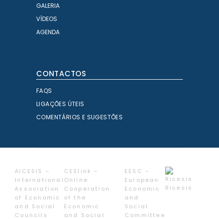
GALERIA
VÍDEOS
AGENDA
CONTACTOS
FAQS
LIGAÇÕES ÚTEIS
COMENTÁRIOS E SUGESTÕES
AICESIS –
CESlink –
EESC –
International
Online
European
Ricesis
Association
Cooperation
Economic
of Economic
of the
and
and Social
Economic
Social
Councils
and Social
Committee