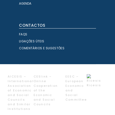
AGENDA
CONTACTOS
FAQS
LIGAÇÕES ÚTEIS
COMENTÁRIOS E SUGESTÕES
AICESIS –
CESlink –
EESC –
International
Online
European
Ricesis
Association
Cooperation
Economic
of Economic
of the
and
and Social
Economic
Social
Councils
and Social
Committee
and Similar
Councils
Institutions