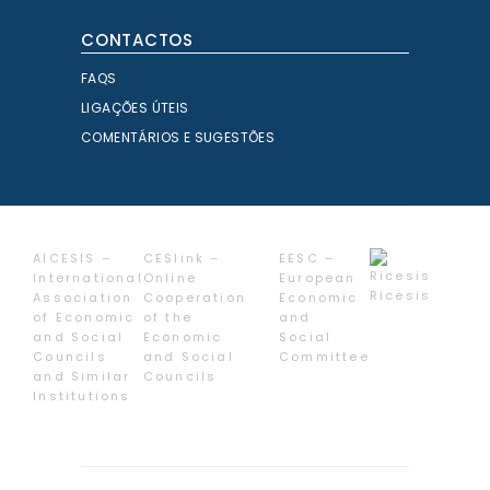
CONTACTOS
FAQS
LIGAÇÕES ÚTEIS
COMENTÁRIOS E SUGESTÕES
AICESIS –
CESlink –
EESC –
International
Online
European
Ricesis
Association
Cooperation
Economic
of Economic
of the
and
and Social
Economic
Social
Councils
and Social
Committee
and Similar
Councils
Institutions