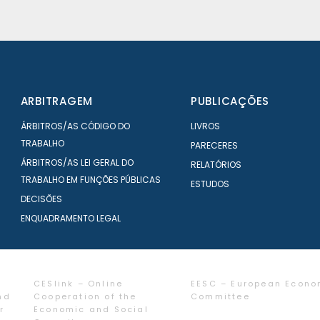
ARBITRAGEM
PUBLICAÇÕES
ÁRBITROS/AS CÓDIGO DO
LIVROS
TRABALHO
PARECERES
ÁRBITROS/AS LEI GERAL DO
RELATÓRIOS
TRABALHO EM FUNÇÕES PÚBLICAS
ESTUDOS
DECISÕES
ENQUADRAMENTO LEGAL
CESlink – Online
EESC – European Econo
nd
Cooperation of the
Committee
r
Economic and Social