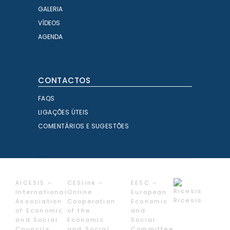
GALERIA
VÍDEOS
AGENDA
CONTACTOS
FAQS
LIGAÇÕES ÚTEIS
COMENTÁRIOS E SUGESTÕES
AICESIS –
CESlink –
EESC –
International
Online
European
Ricesis
Association
Cooperation
Economic
of Economic
of the
and
and Social
Economic
Social
Councils
and Social
Committee