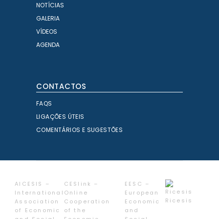
NOTÍCIAS
GALERIA
VÍDEOS
AGENDA
CONTACTOS
FAQS
LIGAÇÕES ÚTEIS
COMENTÁRIOS E SUGESTÕES
AICESIS –
CESlink –
EESC –
International
Online
European
Ricesis
Association
Cooperation
Economic
of Economic
of the
and