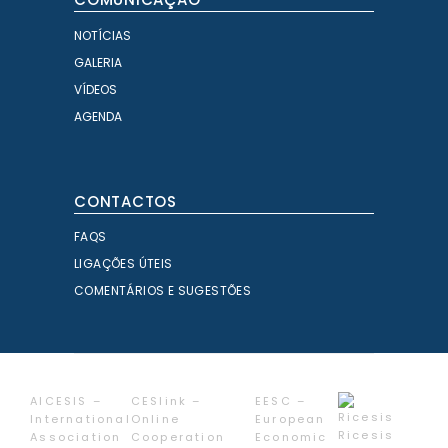
NOTÍCIAS
GALERIA
VÍDEOS
AGENDA
CONTACTOS
FAQS
LIGAÇÕES ÚTEIS
COMENTÁRIOS E SUGESTÕES
AICESIS –
CESlink –
EESC –
International
Online
European
Ricesis
Association
Cooperation
Economic