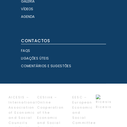
GALERIA
VÍDEOS
AGENDA
CONTACTOS
FAQS
LIGAÇÕES ÚTEIS
COMENTÁRIOS E SUGESTÕES
AICESIS –
CESlink –
EESC –
International
Online
European
Ricesis
Association
Cooperation
Economic
of Economic
of the
and
and Social
Economic
Social
Councils
and Social
Committee