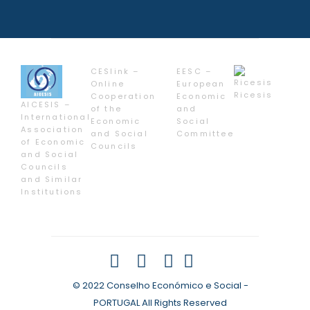
CESlink –
EESC –
Online
European
Ricesis
Cooperation
Economic
AICESIS –
of the
and
International
Economic
Social
Association
and Social
Committee
of Economic
Councils
and Social
Councils
and Similar
Institutions
© 2022 Conselho Económico e Social -
PORTUGAL All Rights Reserved